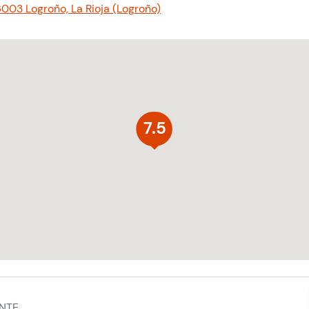
6003 Logroño, La Rioja (Logroño)
7.5
NTE