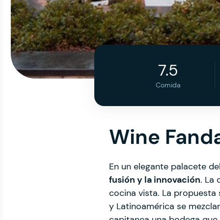
7.5
Comida
Wine Fand
En un elegante palacete del
fusión y la innovación
. La
cocina vista. La propuesta 
y Latinoamérica se mezclan
capitanea una bodega que e