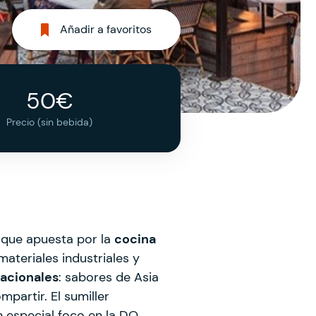
Añadir a favoritos
50€
Precio (sin bebida)
o que apuesta por la
cocina
ateriales industriales y
acionales
: sabores de Asia
partir. El sumiller
 especial foco en la DO