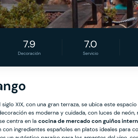
7.9
7.0
Decoración
Servicio
ango
 siglo XIX, con una gran terraza, se ubica este espaci
 decoración es moderna y cuidada, con luces de neón, m
se centra en la
cocina de mercado con guiños intern
 con ingredientes españoles en platos ideales para com
s un auténtico paraíso para los amantes del vino, con