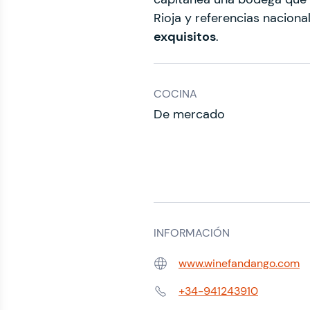
Rioja y referencias naciona
exquisitos
.
COCINA
De mercado
INFORMACIÓN
www.winefandango.com
Web:
+34-941243910
Teléfono: