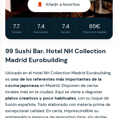
Añadir a favoritos
7.7
7.4
7.4
85€
Comida
Decoración
Servicio
Precio (sin bebida)
99 Sushi Bar. Hotel NH Collection
Madrid Eurobuilding
Ubicado en el hotel NH Collection Madrid Eurobuilding,
es
uno de los referentes más importantes de la
cocina japonesa
en Madrid. Disponen de varios
locales más en la ciudad. Aquí se viene a degustar
platos creativos y poco habituales
, con su toque de
fusión española. Todo elaborado con
materia prima de
excepcional calidad. En carta, imprescindible su
emblemática tempura de langostino tigre, sin olvidar