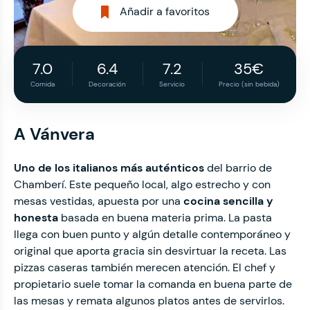
Añadir a favoritos
7.0
6.4
7.2
35€
Comida
Decoración
Servicio
Precio (sin bebida)
A Vánvera
Uno de los italianos más auténticos
del barrio de
Chamberí. Este pequeño local, algo estrecho y con
mesas vestidas, apuesta por una
cocina sencilla y
honesta
basada en buena materia prima. La pasta
llega con buen punto y algún detalle contemporáneo y
original que aporta gracia sin desvirtuar la receta. Las
pizzas caseras también merecen atención. El chef y
propietario suele tomar la comanda en buena parte de
las mesas y remata algunos platos antes de servirlos.