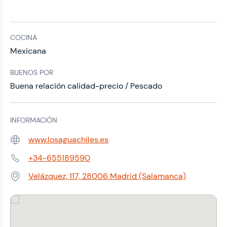
COCINA
Mexicana
BUENOS POR
Buena relación calidad-precio / Pescado
INFORMACIÓN
www.losaguachiles.es
Web:
+34-655189590
Teléfono:
Velázquez, 117, 28006 Madrid (Salamanca)
Dirección: