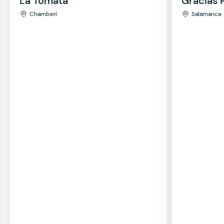
La Tomata
Gracias 
Chamberí
Salamanca