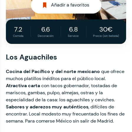
Añadir a favoritos
7.2
6.6
6.8
30€
Comida
Decoración
Servicio
Precio (sin bebida)
Los Aguachiles
Cocina del Pacífico y del norte mexicano
que ofrece
muchos platillos inéditos para el público local.
Atractiva carta
con tacos gobernador, tostadas de
mariscos, gambas, pulpo, almejas, ostras y la
especialidad de la casa: los aguachiles y ceviches.
Sabores y aderezos muy auténticos
, difíciles de
encontrar. Local modesto muy frecuentado los fines de
semana. Para comerse México sin salir de Madrid.