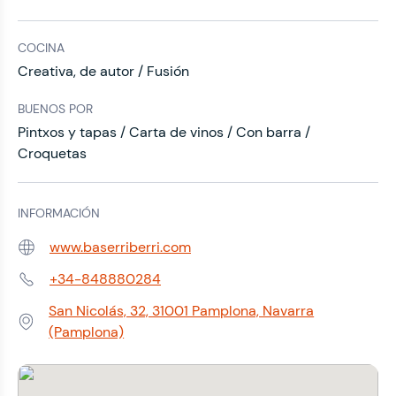
COCINA
Creativa, de autor / Fusión
BUENOS POR
Pintxos y tapas / Carta de vinos / Con barra /
Croquetas
INFORMACIÓN
www.baserriberri.com
Web:
+34-848880284
Teléfono:
San Nicolás, 32, 31001 Pamplona, Navarra
Dirección:
(Pamplona)