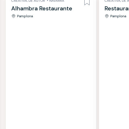
CREATIVA, DE AUTOR
•
NAVARRA
CREATIVA, DE 
Alhambra Restaurante
Restaura
Pamplona
Pamplona