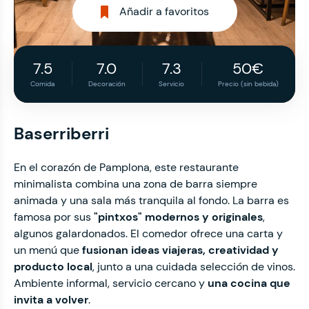
Añadir a favoritos
7.5
7.0
7.3
50€
Comida
Decoración
Servicio
Precio (sin bebida)
Baserriberri
En el corazón de Pamplona, este restaurante
minimalista combina una zona de barra siempre
animada y una sala más tranquila al fondo. La barra es
famosa por sus
"pintxos" modernos y originales
,
algunos galardonados. El comedor ofrece una carta y
un menú que
fusionan ideas viajeras, creatividad y
producto local
, junto a una cuidada selección de vinos.
Ambiente informal, servicio cercano y
una cocina que
invita a volver
.