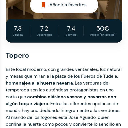
Añadir a favoritos
7.3
7.2
7.4
50€
Comida
Decoración
Servicio
Precio (sin bebida)
Topero
Este local moderno, con grandes ventanales, luz natural
y mesas que miran a la plaza de los Fueros de Tudela
,
homenajea a la huerta navarra
. Las verduras de
temporada son las auténticas protagonistas en una
carta que
combina clásicos vascos y navarros con
algún toque viajero
. Entre las diferentes opciones de
menús, hay uno dedicado íntegramente a las verduras.
Al mando de los fogones está José Aguado, quien
domina la huerta como pocos y convierte lo sencillo en