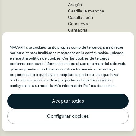
Aragón
Castilla la mancha
Castilla León
Catalunya
Cantabria
La Rioja
C. Madrid
MACARFI usa cookies, tanto propias como de terceros, para ofrecer
C.Valenciana
realizar distintas finalidades mostradas en la configuración, ubicada
Euskadi
en nuestra política de cookies. Con las cookies de terceros
Extremadura
podemos compartir información sobre el uso que haga del sitio web,
Galicia
quienes pueden combinarla con otra información que les haya
Com. Foral de Navarra
proporcionado o que hayan recopilado a partir del uso que haya
hecho de sus servicios. Siempre podrá rechazar las cookies o
Murcia
configurarlas a su medida. Más información:
Política de cookies
.
Contacto
Aceptar todas
Información: info@macarfi.com
Prensa: alfonso.hurtado@macarfi.com
Configurar cookies
Síguenos