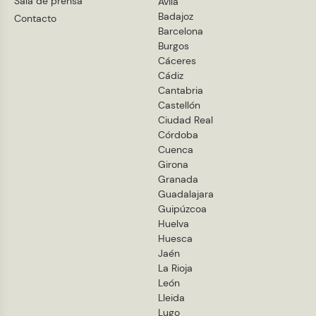
Sala de prensa
Ávila
Badajoz
Contacto
Barcelona
Burgos
Cáceres
Cádiz
Cantabria
Castellón
Ciudad Real
Córdoba
Cuenca
Girona
Granada
Guadalajara
Guipúzcoa
Huelva
Huesca
Jaén
La Rioja
León
Lleida
Lugo