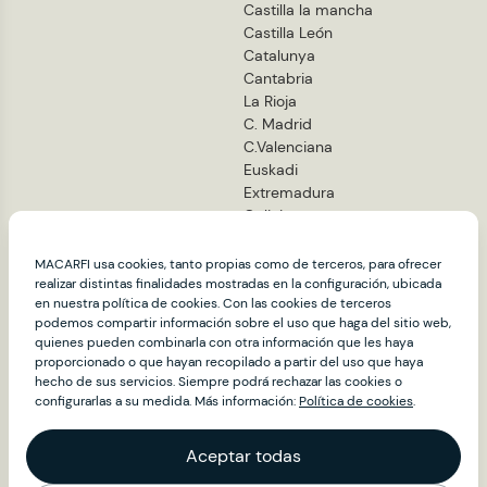
Castilla la mancha
Castilla León
Catalunya
Cantabria
La Rioja
C. Madrid
C.Valenciana
Euskadi
Extremadura
Galicia
Com. Foral de Navarra
Murcia
MACARFI usa cookies, tanto propias como de terceros, para ofrecer
realizar distintas finalidades mostradas en la configuración, ubicada
en nuestra política de cookies. Con las cookies de terceros
Contacto
podemos compartir información sobre el uso que haga del sitio web,
quienes pueden combinarla con otra información que les haya
Información: info@macarfi.com
proporcionado o que hayan recopilado a partir del uso que haya
Prensa: alfonso.hurtado@macarfi.com
hecho de sus servicios. Siempre podrá rechazar las cookies o
configurarlas a su medida. Más información:
Política de cookies
.
Síguenos
Aceptar todas