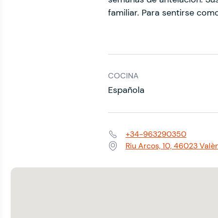
familiar. Para sentirse com
COCINA
Española
+34-963290350
Teléfono:
Riu Arcos, 10, 46023 Valè
Dirección: