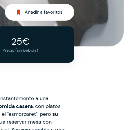
Añadir a favoritos
25€
Precio (sin bebida)
onstantemente a una
omida casera
, con platos
 el "esmorzaret", pero
su
 que reservar mesa con
ial. Servicio amable y muy