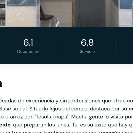
6.1
6.8
Decoración
Servicio
a
cadas de experiencia y sin pretensiones que atrae c
lase social. Situado lejos del centro, destaca por su
c
o o arroz con "fesols i naps". Mucha gente lo visita por
ocido
, que preparan los lunes. Tal es su éxito que hay
s postres caseros también merecen una mención espec