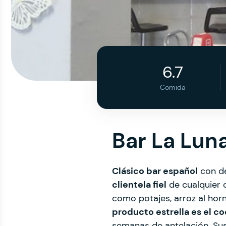
6.7
Comida
Bar La Lun
Clásico bar español
con dé
clientela fiel
de cualquier c
como potajes, arroz al horn
producto estrella es el c
semanas de antelación. Su