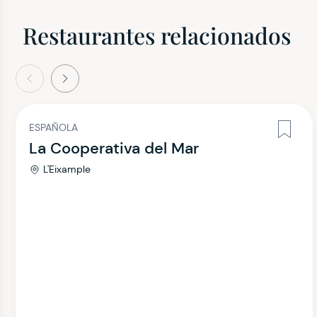
Restaurantes relacionados
terior
Siguiente
ESPAÑOLA
La Cooperativa del Mar
L'Eixample