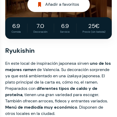
Añadir a favoritos
6.9
7.0
6.9
25€
Comida
Decoración
Servicio
Precio (sin bebida)
Ryukishin
En este local de inspiración japonesa sirven
uno de los
mejores
ramen
de Valencia. Su decoración sorprende
ya que está ambientado en una
izakaya
japonesa. El
plato principal de la carta es, cómo no, el ramen.
Preparados con
diferentes tipos de caldo y de
proteína
, tienen una gran variedad para escoger.
También ofrecen arroces, fideos y entrantes variados.
Menú de mediodía muy económico
. Disponen de
otros locales en la ciudad.