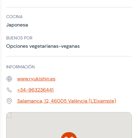
COCINA
Japonesa
BUENOS POR
Opciones vegetarianas-veganas
INFORMACIÓN
www.ryukishin.es
Web:
+34-963236441
Teléfono:
Salamanca, 12, 46005 València (L'Eixample)
Dirección: