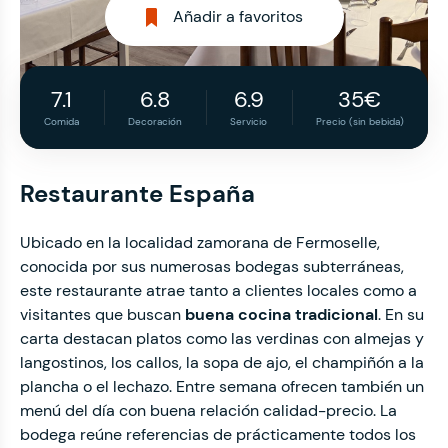
Añadir a favoritos
7.1
6.8
6.9
35€
Comida
Decoración
Servicio
Precio (sin bebida)
Restaurante España
Ubicado en la localidad zamorana de Fermoselle,
conocida por sus numerosas bodegas subterráneas,
este restaurante atrae tanto a clientes locales como a
visitantes que buscan
buena cocina tradicional
. En su
carta destacan platos como las verdinas con almejas y
langostinos, los callos, la sopa de ajo, el champiñón a la
plancha o el lechazo. Entre semana ofrecen también un
menú del día con buena relación calidad-precio. La
bodega reúne referencias de prácticamente todos los