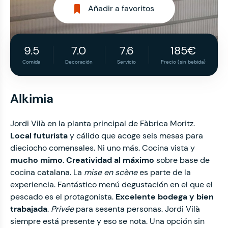
Añadir a favoritos
9.5
7.0
7.6
185€
Comida
Decoración
Servicio
Precio (sin bebida)
Alkimia
Jordi Vilà en la planta principal de Fàbrica Moritz.
Local futurista
y cálido que acoge seis mesas para
dieciocho comensales. Ni uno más. Cocina vista y
mucho mimo
.
Creatividad al máximo
sobre base de
cocina catalana. La
mise en scène
es parte de la
experiencia. Fantástico menú degustación en el que el
pescado es el protagonista.
Excelente bodega y bien
trabajada
.
Privée
para sesenta personas. Jordi Vilà
siempre está presente y eso se nota. Una opción sin