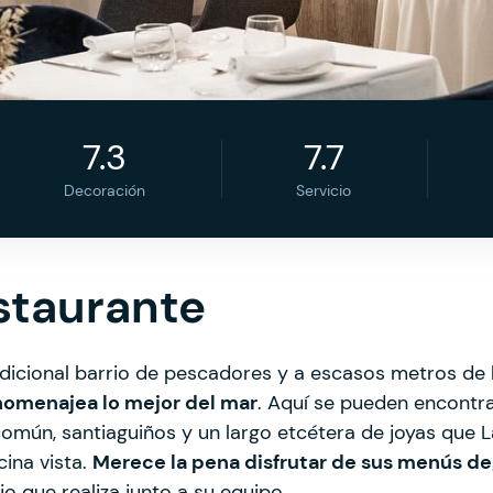
7.3
7.7
Decoración
Servicio
staurante
adicional barrio de pescadores y a escasos metros de 
homenajea lo mejor del mar
. Aquí se pueden encontra
o común, santiaguiños y un largo etcétera de joyas que
cina vista.
Merece la pena disfrutar de sus menús d
o que realiza junto a su equipo.