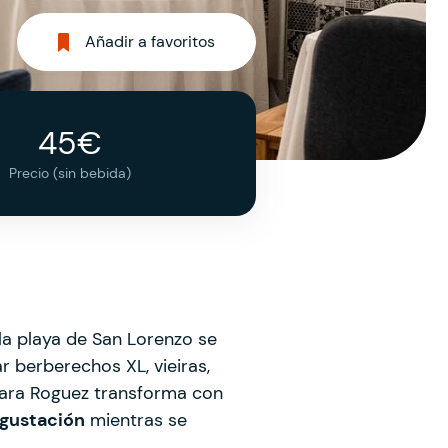
Añadir a favoritos
45€
Precio (sin bebida)
la playa de San Lorenzo se
r berberechos XL, vieiras,
 Lara Roguez transforma con
egustación
mientras se