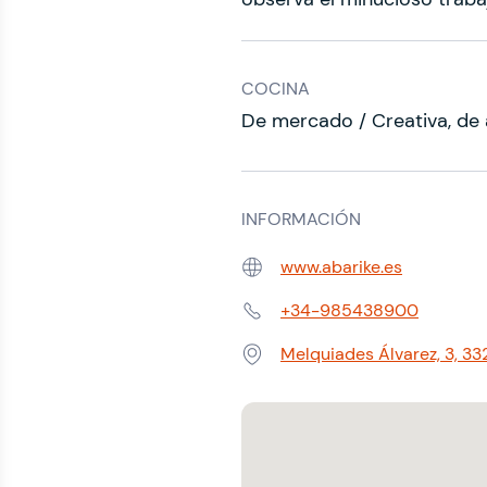
COCINA
De mercado / Creativa, de 
INFORMACIÓN
www.abarike.es
Web:
+34-985438900
Teléfono:
Melquiades Álvarez, 3, 332
Dirección: