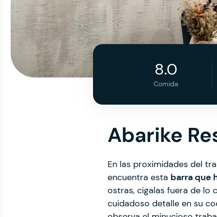
8.0
Comida
Abarike Re
En las proximidades del tr
encuentra esta
barra que 
ostras, cigalas fuera de l
cuidadoso detalle en su co
observa el minucioso trabaj