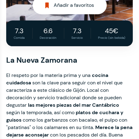
Añadir a favoritos
7.3
6.6
7.3
45€
Comida
Decoración
Servicio
Precio (sin bebida)
La Nueva Zamorana
El respeto por la materia prima y una
cocina
cuidadosa
son la clave para seguir con el nivel que
caracteriza a este clásico de Gijón. Local con
decoración y servicio tradicional donde se pueden
degustar
las mejores piezas del mar Cantábrico
según la temporada, así como
platos de cuchara y
guisos
como los garbanzos con bacalao, el pulpo con
"patatinas" o los calamares en su tinta.
Merece la pena
dejarse aconsejar
con los pescados del día. Buena