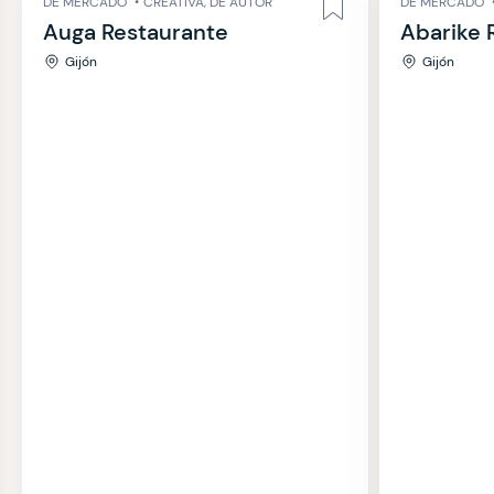
DE MERCADO
•
CREATIVA, DE AUTOR
DE MERCADO
Auga Restaurante
Abarike 
Gijón
Gijón