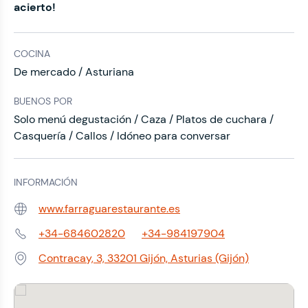
acierto!
COCINA
De mercado / Asturiana
BUENOS POR
Solo menú degustación / Caza / Platos de cuchara /
Casquería / Callos / Idóneo para conversar
INFORMACIÓN
www.farraguarestaurante.es
Web:
+34-684602820
+34-984197904
Teléfono:
Contracay, 3, 33201 Gijón, Asturias (Gijón)
Dirección: